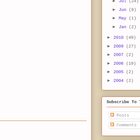
►
Jul
(24)
►
Jun
(8)
►
May
(1)
►
Jan
(2)
►
2010
(49)
►
2009
(27)
►
2007
(2)
►
2006
(19)
►
2005
(2)
►
2004
(2)
Subscribe To 
Posts
Comments