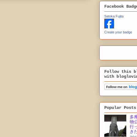
Facebook Badg
Satoka Fujita
Create your badge
Follow this b
with bloglovi
Popular Posts
多
物
行
き