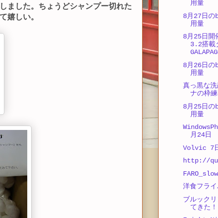
用量
しました。ちょうどシャンプー切れた
8月27日のb
て嬉しい。
用量
8月25日開
3.2搭
GALAPA
8月26日のb
用量
真っ黒な洗
ナの枠練
8月25日のb
用量
Window
月24日
Volvic
http://qu
FARO_slow
洋食フライ
ブルックリ
てきた！