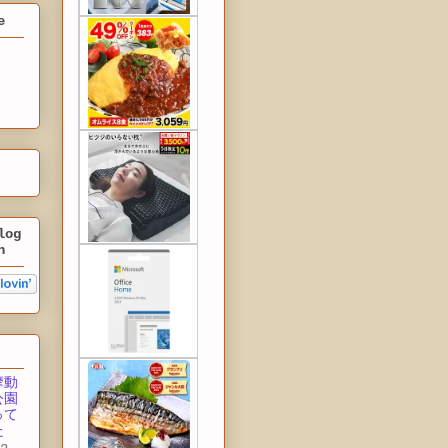
e
log
n
摩動
公園
って
た