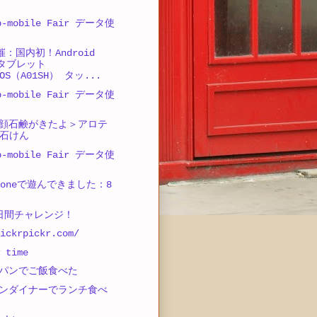
-mobile Fair データ使
催：国内初！Android
載タブレット
GOS（A01SH） タッ...
-mobile Fair データ使
顔石鹸がきたよ＞アロテ
石けん
-mobile Fair データ使
sPhoneで遊んできました：8
 7日間チャレンジ！
ickrpickr.com/
 time
パンでご飯食べた
ンダイナーでランチ食べ