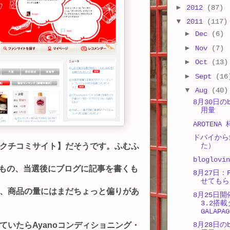
►
2012
(87)
▼
2011
(117)
►
Dec
(6)
►
Nov
(7)
►
Oct
(13)
►
Sept
(16
▼
Aug
(40)
8月30日のb
用量
AROTEN
ドバイから
クチコミサイト】だそうです。ふむふ
た）
bloglovin
募するもの、当選後にブログに記事を書くも
8月27日：F
せてもら
、商品の量にはまだちょっと偏りがあ
8月25日開
3.2搭
GALAPA
ていたらAyanoコンディショニング・
8月28日のb