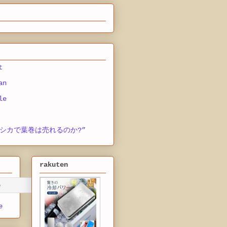
t
an
le
シカで葉巻は売れるのか?”
rakuten
e