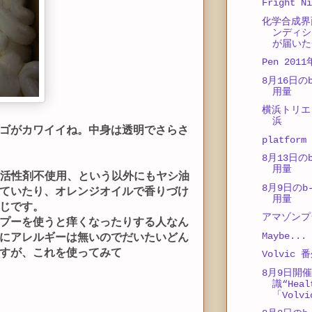
Fright Ni
化学合成界
ンディシ
が届いた
Pen 20
8月16日のb
用量
横浜トリエ
浜
ゴがカワイイね。中身は透明でさらさ
platform
8月13日のb
用量
界面活性剤不使用、という以外にもヤシ油
8月9日のb-
ていたり、オレンジオイルで香りづけ
用量
じです。
アマゾンプ
プーを使うと痒くなったりする人なん
Maybe...
にアレルギーは無いのでだいたいどん
すが、これを使ってみて
Volvic 
8月9日開
識“Heal
「Volv