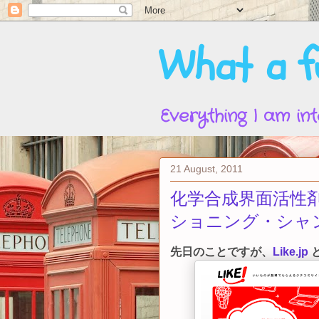
What a fu
Everything I am int
21 August, 2011
化学合成界面活性剤
ショニング・シャ
先日のことですが、
Like.jp