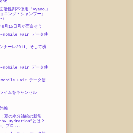
ght
面活性剤不使用『Ayanoコ
ョニング・シャンプー』
~♪
11年8月15日号が面白そう
-mobile Fair データ使
ンナーレ2011、そして横
-mobile Fair データ使
mobile Fair データ使
ライムをキャンセル
番外編
催：夏の水分補給の新常
thy Hydration”とは？
ic」ブロ...