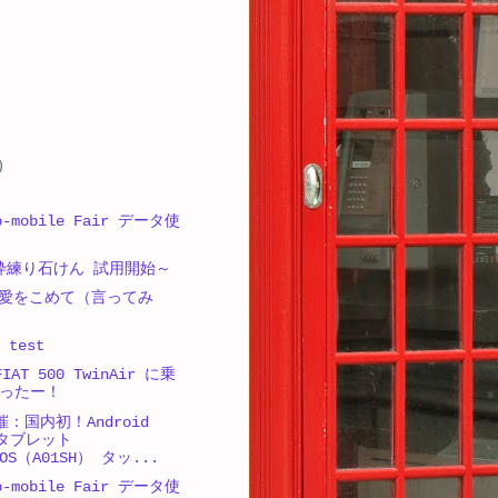
)
-mobile Fair データ使
A 枠練り石けん 試用開始～
愛をこめて（言ってみ
 test
IAT 500 TwinAir に乗
ったー！
催：国内初！Android
載タブレット
GOS（A01SH） タッ...
-mobile Fair データ使