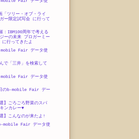
mobile Fair データ使
映画「ツリー・オブ・ライ
ガー限定試写会 に行って
開催：IBM100周年で考える
ジーの未来 ブロガーミー
 に行ってきたよ
mobile Fair データ使
んで「三井」を検索して
mobile Fair データ使
のb-mobile Fair デー
選】ごろごろ野菜のスパ
キンカレー♥
選】こんなのが来たよ!
-mobile Fair データ使