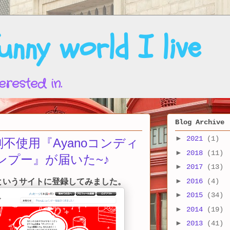
nny world I live
erested in.
Blog Archive
►
2021
(1)
不使用『Ayanoコンディ
►
2018
(11)
ンプー』が届いた~♪
►
2017
(13)
►
2016
(4)
というサイトに登録してみました。
►
2015
(34)
►
2014
(19)
►
2013
(41)