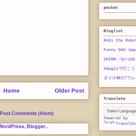
pocket
Bloglist
Robi the Robo
Funny Odd Jap
SHINN::Scribb
Adagioで行こう
ダイ小林の”ウレ
Home
Older Post
Translate
Post Comments (Atom)
Powered by
Translat