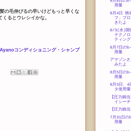
8月8日のb-
用量
髪の毛伸びるの早いけどもっと早くな
8月4日 
出てくるとウレシイかな。
フ」ブロ
きたよ
8/3(水)
テクノロ
ティング
8月7日のb-
Ayanoコンディショニング・シャンプ
用量
アマゾンさ
みたよ
8月5日のb-
用量
8月3日、4日
タ使用量
【圧力鍋当
イシーチ
【圧力鍋当
7月31日のb
用量