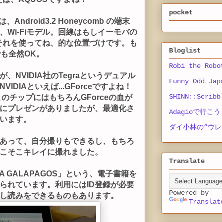
pocket
は、Android3.2 Honeycomb の端末
Wi-Fiモデル。回線はもしイーモバの
ばそれを使ってね、的な位置づけです。も
Bloglist
も全然OK。
Robi the Robo
NVIDIA社のTegraというデュアル
Funny Odd Jap
DIAといえば...GForceですよね！
SHINN::Scribb
のチップにはもちろんGForceの血が
にプレゼンがありましたが、最適化さ
Adagioで行こう
います。
ダイ小林の”ウレ
あって、自分撮りもできるし、もちろ
こそこキレイに撮れました。
Translate
A GALAPAGOS」という、電子書籍を
られています。利用にはID登録が必要
Powered by
し読みをできるものもあります。
Translat