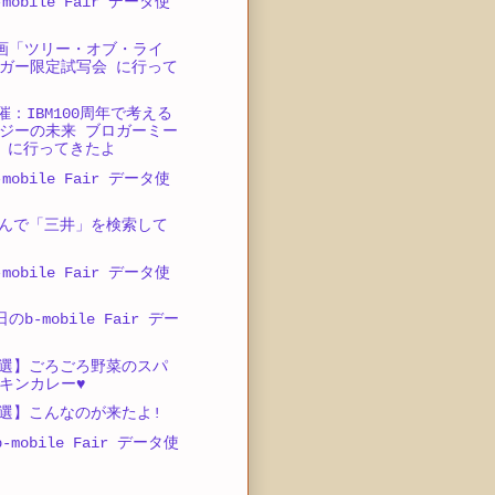
mobile Fair データ使
映画「ツリー・オブ・ライ
ガー限定試写会 に行って
開催：IBM100周年で考える
ジーの未来 ブロガーミー
 に行ってきたよ
mobile Fair データ使
んで「三井」を検索して
mobile Fair データ使
のb-mobile Fair デー
選】ごろごろ野菜のスパ
キンカレー♥
選】こんなのが来たよ!
-mobile Fair データ使