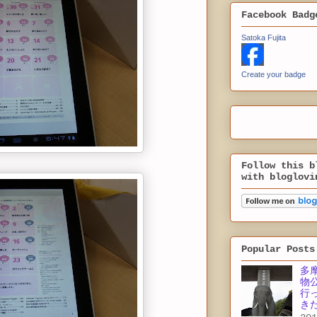
Facebook Badg
Satoka Fujita
Create your badge
Follow this b
with bloglovi
Popular Posts
多
物
行
き