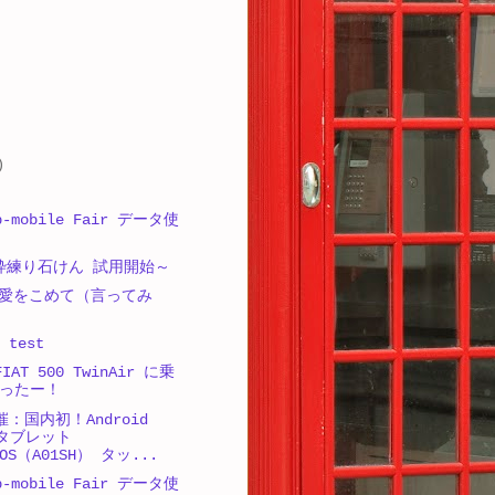
)
-mobile Fair データ使
A 枠練り石けん 試用開始～
愛をこめて（言ってみ
 test
IAT 500 TwinAir に乗
ったー！
催：国内初！Android
載タブレット
GOS（A01SH） タッ...
-mobile Fair データ使