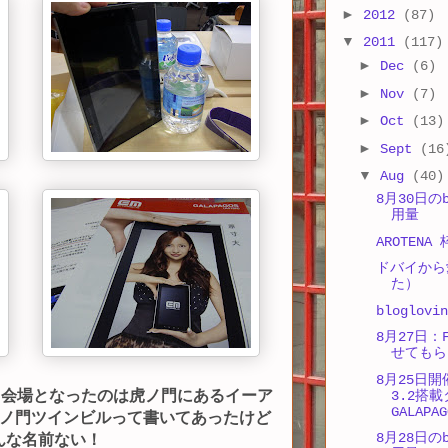
►
2012
(87)
▼
2011
(117)
►
Dec
(6)
►
Nov
(7)
►
Oct
(13)
►
Sept
(16
▼
Aug
(40)
8月30日のb
用量
AROTEN
ドバイから
た）
bloglovin
8月27日：F
せてもら
8月25日開
。会場となったのは虎ノ門にあるイーア
3.2搭
GALAPA
ノ門ツインビルって書いてあったけど
8月28日のb
そんな名前ない！