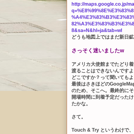
http://maps.google.co.jp/m
q=%E8%99%8E%E3%83%8
%A4%E3%83%B3%E3%83
82%A3%E3%83%B3%E3%8
8&sa=N&hl=ja&tab=wl
どうも地図上ではまだ新日鉱
さっそく迷いましたw
アメリカ大使館までたどり着
渡ることはできないんですよ
どこですか？って聞いてもよ
最後はさきほどのGoogle
のため、そこへ。最終的にそ
開場時間に到着予定だったけ
たかな。
さて。
Touch & Try というわ