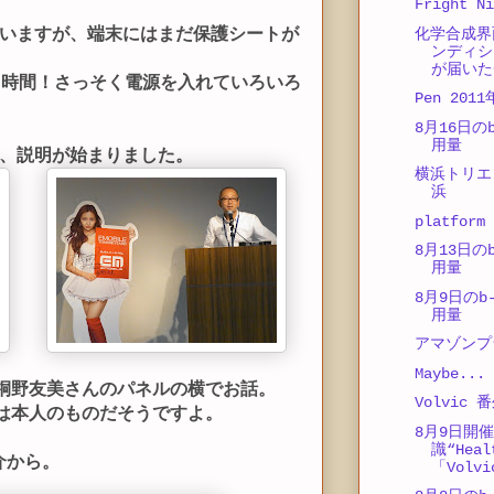
Fright Ni
いますが、端末にはまだ保護シートが
化学合成界
ンディシ
が届いた
る時間！さっそく電源を入れていろいろ
Pen 20
8月16日のb
用量
、説明が始まりました。
横浜トリエ
浜
platform
8月13日のb
用量
8月9日のb-
用量
アマゾンプ
Maybe...
桐野友美さんのパネルの横でお話。
Volvic 
は本人のものだそうですよ。
8月9日開
識“Heal
介から。
「Volv