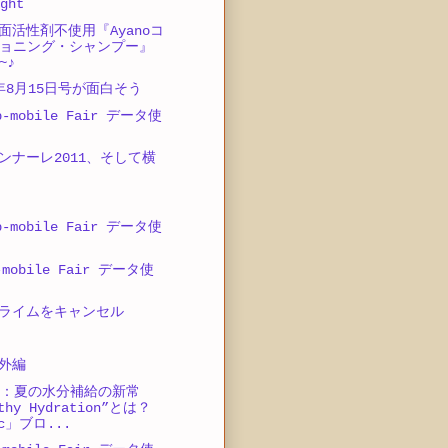
ght
面活性剤不使用『Ayanoコ
ョニング・シャンプー』
~♪
11年8月15日号が面白そう
-mobile Fair データ使
ンナーレ2011、そして横
-mobile Fair データ使
mobile Fair データ使
ライムをキャンセル
番外編
催：夏の水分補給の新常
thy Hydration”とは？
ic」ブロ...