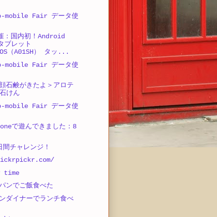
-mobile Fair データ使
催：国内初！Android
載タブレット
GOS（A01SH） タッ...
-mobile Fair データ使
顔石鹸がきたよ＞アロテ
石けん
-mobile Fair データ使
sPhoneで遊んできました：8
 7日間チャレンジ！
ickrpickr.com/
 time
パンでご飯食べた
ンダイナーでランチ食べ