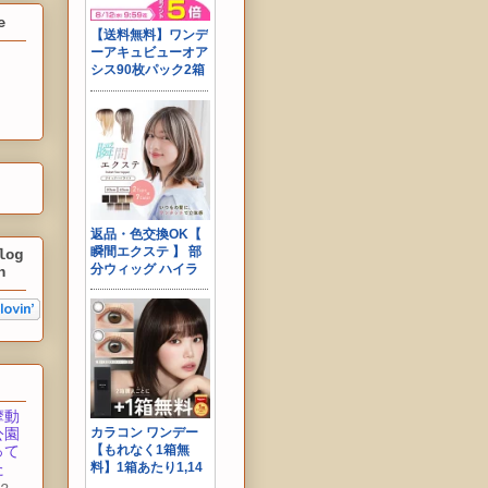
e
log
n
摩動
公園
って
た