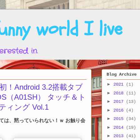
nny world I live
erested in.
Blog Archive
►
2021
(1)
！Android 3.2搭載タブ
►
2018
(11)
OS（A01SH） タッチ＆ト
►
2017
(13)
ィング Vol.1
►
2016
(4)
►
2015
(34)
聞いては、黙っていられない！ｗ お触り会
►
2014
(19)
►
2013
(41)