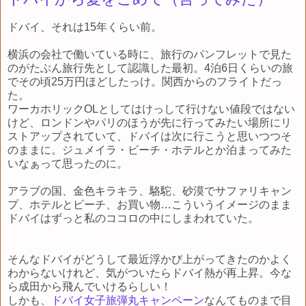
ドバイ、それは15年くらい前。
横浜の会社で働いている時に、旅行のパンフレットで見た
のがたぶん旅行先として認識した最初。4泊6日くらいの旅
でその頃25万円ほどしたっけ。関西からのフライトだっ
た。
ワーカホリックOLとしてはけっして行けない値段ではない
けど、ロンドンやパリのほうが先に行ってみたい場所にリ
ストアップされていて、ドバイは次に行こうと思いつつそ
のままに。ジュメイラ・ビーチ・ホテルとか泊まってみた
いなぁって思ったのに。
アラブの国、金色キラキラ、駱駝、砂漠でサファリキャン
プ、ホテルとビーチ、お買い物…こういうイメージのまま
ドバイはずっと私のココロの中にしまわれていた。
そんなドバイがどうして最近浮かび上がってきたのかよく
わからないけれど、気がついたらドバイ熱が再上昇。今な
ら成田から飛んでいけるらしい！
しかも、
ドバイ女子旅弾丸キャンペーン
なんてものまで目