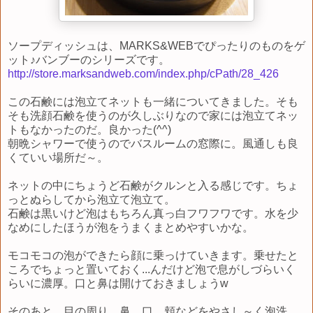
ソープディッシュは、MARKS&WEBでぴったりのものをゲ
ット♪バンブーのシリーズです。
http://store.marksandweb.com/index.php/cPath/28_426
この石鹸には泡立てネットも一緒についてきました。そも
そも洗顔石鹸を使うのが久しぶりなので家には泡立てネッ
トもなかったのだ。良かった(^^)
朝晩シャワーで使うのでバスルームの窓際に。風通しも良
くていい場所だ～。
ネットの中にちょうど石鹸がクルンと入る感じです。ちょ
っとぬらしてから泡立て泡立て。
石鹸は黒いけど泡はもちろん真っ白フワフワです。水を少
なめにしたほうが泡をうまくまとめやすいかな。
モコモコの泡ができたら顔に乗っけていきます。乗せたと
ころでちょっと置いておく...んだけど泡で息がしづらいく
らいに濃厚。口と鼻は開けておきましょうw
そのあと、目の周り、鼻、口、頬などをやさし～く泡洗