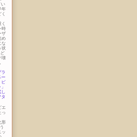
てい
半年
どく
。
重く
ン時
ーザ
読め
にな
う状
のど
が壊
.
プラ
ベー
・ビ
ラ」
試し
フタ
ビエ
たっ
ー
化形
う
ニッ
の