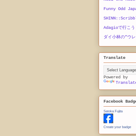
Funny Odd Jap
SHINN::Scribb
Adagioで行こう
ダイ小林の”ウレ
Translate
Powered by
Translat
Facebook Badg
Satoka Fujita
Create your badge