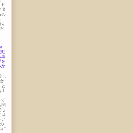
・ビ
フタ
もの
し
代
お
.
a
電動
転車
夢を
るか
の
試乗し
女
トと
官山
。
って
ら聞
でも
とは
うい
の
みに