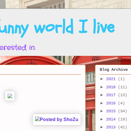
nny world I live
erested in.
Blog Archive
►
2021
(1)
►
2018
(11)
►
2017
(13)
►
2016
(4)
►
2015
(34)
►
2014
(19)
►
2013
(41)