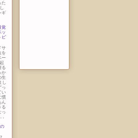
った
し
ンギ
目覚
ベッ
トビ
ドサ
位を
ベー
起
寝る
っか
の生
まし
ずっ
てい
に慣
あん
きる
なっ
..
 の
7