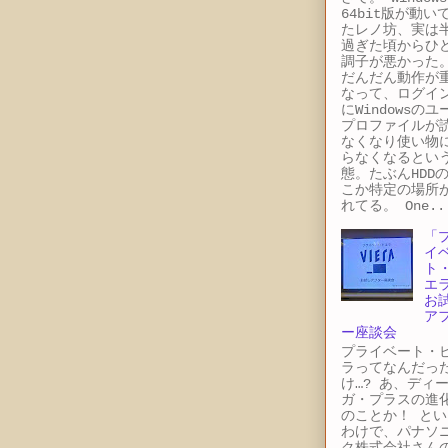
64bit版が動い
たレノ坊、実は
過ぎた頃からひ
調子が悪かった
だんだん動作が
なって、ログイ
にWindowsのユ
プロファイルが
なくなり使い物
らなくなるとい
態。たぶんHDD
こか特定の場所
れてる。 One..
「
イ
ト
エ
お
ア
ー座談会
プライベート・
ラってなんだっ
け…? あ、ディ
ガ・プラスの進
のことか！ とい
わけで、パナソ
ク株式会社さん