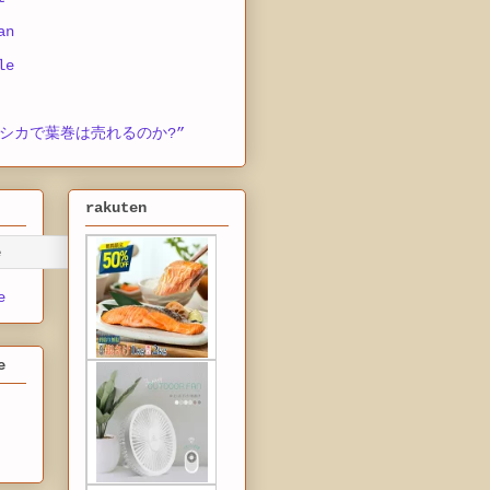
an
le
シカで葉巻は売れるのか?”
rakuten
e
e