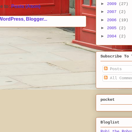
►
2009
(27)
e to:
Posts (Atom)
►
2007
(2)
►
2006
(19)
►
2005
(2)
►
2004
(2)
Subscribe To 
Posts
All Comme
pocket
Bloglist
Robi the Robo