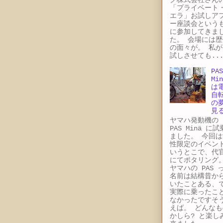
「プライベート
エラ」お試しア
ー座談会という
に参加してきま
た。 会場には歴
の面々が。 私が
試しさせても..
PAS
Min
は
自
の
見
ヤマハ発動機
PAS Minä に
ました。 今回は
性限定のイベン
いうとこで、代
にてポタリング
ヤマハの PAS 
名前は結構昔か
いたことある、
実際に乗ったこ
なかったですそ
えば。 どんなも
かしら? と楽し