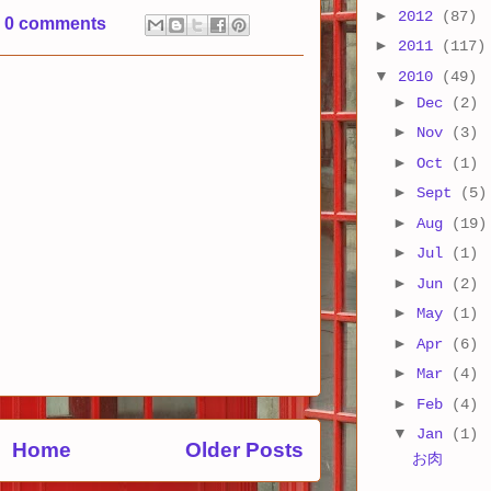
►
2012
(87)
0 comments
►
2011
(117)
▼
2010
(49)
►
Dec
(2)
►
Nov
(3)
►
Oct
(1)
►
Sept
(5)
►
Aug
(19)
►
Jul
(1)
►
Jun
(2)
►
May
(1)
►
Apr
(6)
►
Mar
(4)
►
Feb
(4)
▼
Jan
(1)
Home
Older Posts
お肉