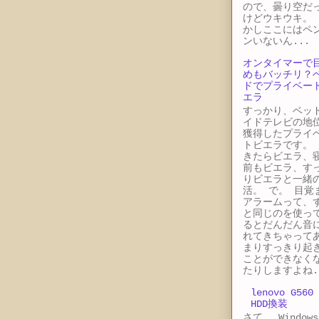
ので、曇り空だ
けどウキウキ。 
かしここにはペ
ンいないん...
オンタイマーで
めもバッチリ？
ドでプライベー
エラ
すっかり、ベッ
イドテレビの地
獲得したプライ
トビエラです。 
きたらビエラ、
前もビエラ、す
りビエラと一緒
活。 で。 目覚
アラームって、
と同じのを使っ
るとだんだん音
れてきちゃって
まりすっきり起
ことができなく
たりしますよね.
lenovo G560
HDD換装
さて。 Windows