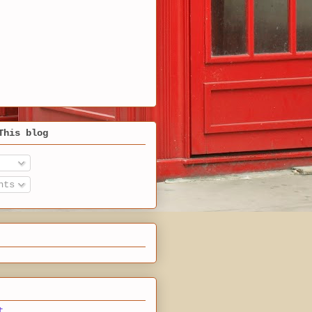
This blog
nts
t