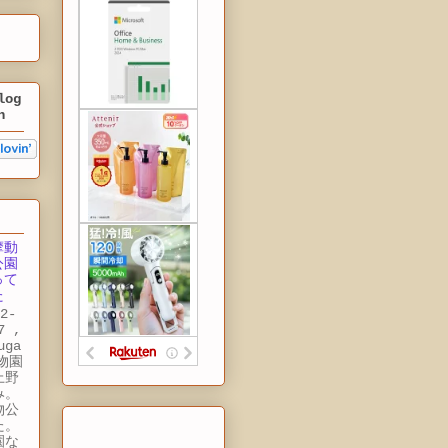
log
n
摩動
公園
って
た
2-
7 ,
uga
動物園
上野
み。
物公
た。
園な