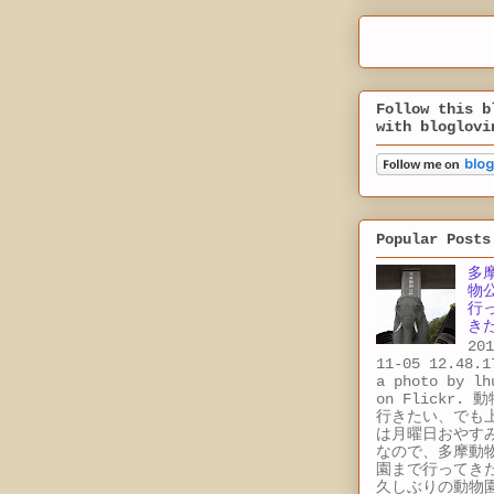
Follow this b
with bloglovi
Popular Posts
多
物
行
き
201
11-05 12.48.1
a photo by lh
on Flickr. 
行きたい、でも
は月曜日おやす
なので、多摩動
園まで行ってき
久しぶりの動物