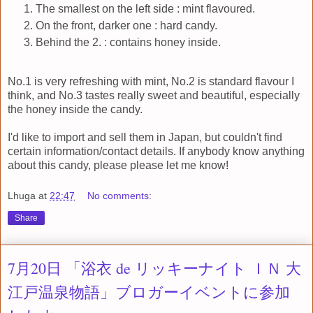
The smallest on the left side : mint flavoured.
On the front, darker one : hard candy.
Behind the 2. : contains honey inside.
No.1 is very refreshing with mint, No.2 is standard flavour I
think, and No.3 tastes really sweet and beautiful, especially
the honey inside the candy.
I'd like to import and sell them in Japan, but couldn't find
certain information/contact details. If anybody know anything
about this candy, please please let me know!
Lhuga
at
22:47
No comments:
Share
7月20日 「浴衣 de リッキーナイト ＩＮ 大
江戸温泉物語」ブロガーイベントに参加