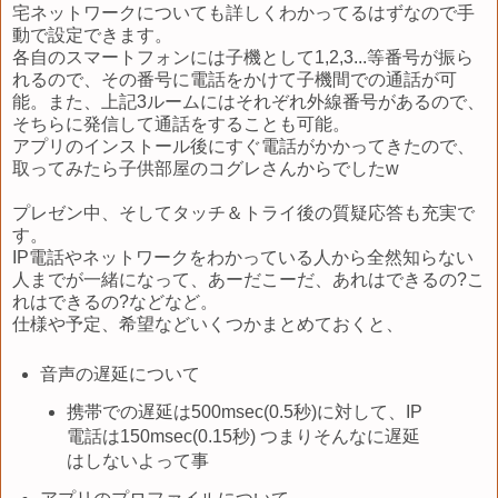
宅ネットワークについても詳しくわかってるはずなので手
動で設定できます。
各自のスマートフォンには子機として1,2,3...等番号が振ら
れるので、その番号に電話をかけて子機間での通話が可
能。また、上記3ルームにはそれぞれ外線番号があるので、
そちらに発信して通話をすることも可能。
アプリのインストール後にすぐ電話がかかってきたので、
取ってみたら子供部屋のコグレさんからでしたw
プレゼン中、そしてタッチ＆トライ後の質疑応答も充実で
す。
IP電話やネットワークをわかっている人から全然知らない
人までが一緒になって、あーだこーだ、あれはできるの?こ
れはできるの?などなど。
仕様や予定、希望などいくつかまとめておくと、
音声の遅延について
携帯での遅延は500msec(0.5秒)に対して、IP
電話は150msec(0.15秒) つまりそんなに遅延
はしないよって事