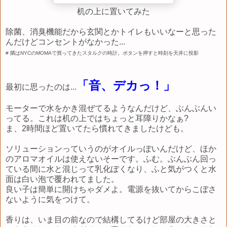
机の上に置いてみた
除菌、消臭機能だから玄関とかトイレもいいなーと思った
んだけどコンセントがなかった...
# 隣はNYCのMOMAで買ってきたスタルクの時計。ボタンを押すと時刻を天井に投影
「音、デカっ！」
最初に思ったのは...
モーターで水をかき混ぜてるようなんだけど、ぶんぶんい
ってる。これは机の上ではちょっと耳障りかなぁ?
ま、2時間ほど置いてたら慣れてきましたけども。
ソリューションっていうのがオイルっぽいんだけど、ほか
のアロマオイルは使えないそーです。ふむ。ぶんぶん回っ
ている間に水と混じって乳化ぽくなり、ふと気がつくと水
面は白い泡で覆われてました。
良い子は簡単に開けちゃダメよ。電源を抜いてからこぼさ
ないように気をつけて。
香りは、いま目の前なので結構してるけど部屋の大きさと