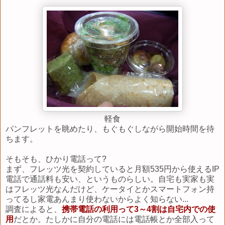
軽食
パンフレットを眺めたり、もぐもぐしながら開始時間を待
ちます。
そもそも、ひかり電話って?
まず、フレッツ光を契約していると月額535円から使えるIP
電話で通話料も安い、というものらしい。自宅も実家も実
はフレッツ光なんだけど、ケータイとかスマートフォン持
ってるし家電あんまり使わないからよく知らない...
調査によると、
携帯電話の利用って3～4割は自宅内での使
用
だとか。たしかに自分の電話には電話帳とか全部入って