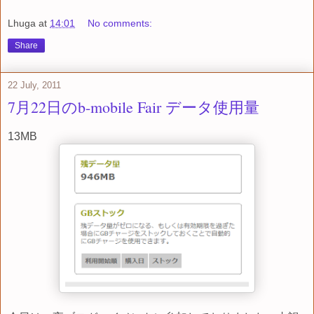
Lhuga
at
14:01
No comments:
Share
22 July, 2011
7月22日のb-mobile Fair データ使用量
13MB