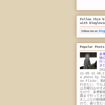
Follow this b
with bloglovi
Popular Posts
多
物
行
き
201
11-05 12.48.1
a photo by lh
on Flickr. 
行きたい、でも
は月曜日おやす
なので、多摩動
園まで行ってき
久しぶりの動物
ので、曇り空だ