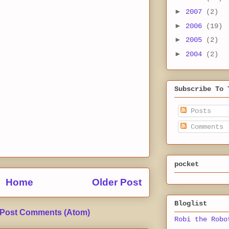
►
2007
(2)
►
2006
(19)
►
2005
(2)
►
2004
(2)
Subscribe To 
Posts
Comments
pocket
Home
Older Post
Bloglist
Post Comments (Atom)
Robi the Robo