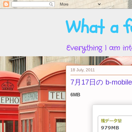
What a fu
Everything I am int
18 July, 2011
7月17日の b-mobi
6MB