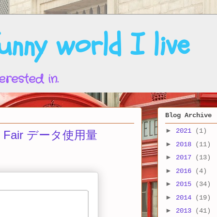
nny world I live
erested in.
Blog Archive
►
2021
(1)
le Fair データ使用量
►
2018
(11)
►
2017
(13)
►
2016
(4)
►
2015
(34)
►
2014
(19)
►
2013
(41)