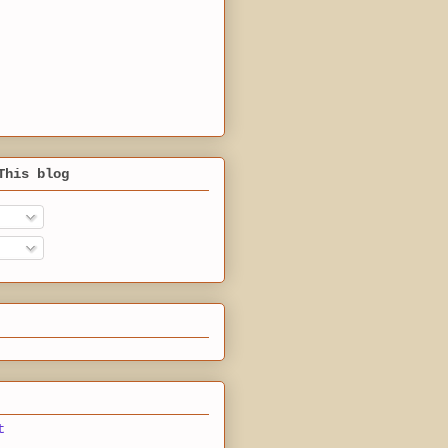
This blog
t