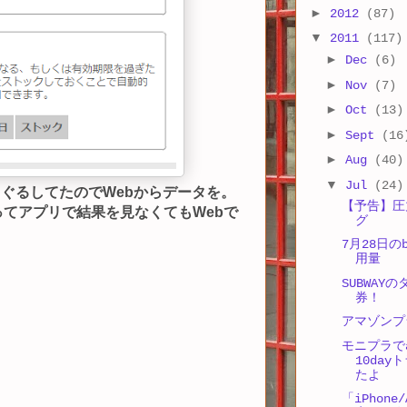
►
2012
(87)
▼
2011
(117)
►
Dec
(6)
►
Nov
(7)
►
Oct
(13)
►
Sept
(16
►
Aug
(40)
▼
Jul
(24)
ぐるぐるしてたのでWebからデータを。
【予告】圧
ってアプリで結果を見なくてもWebで
グ
7月28日のb
用量
SUBWAY
券！
アマゾンプ
モニプラでan
10da
たよ
「iPhone