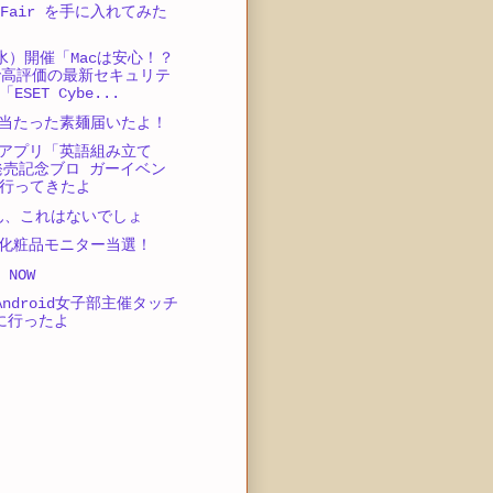
e Fair を手に入れてみた
（水）開催「Macは安心！？
で高評価の最新セキュリテ
ESET Cybe...
当たった素麺届いたよ！
アプリ「英語組み立て
」発売記念ブロ ガーイベン
行ってきたよ
さん、これはないでしょ
化粧品モニター当選！
 NOW
Android女子部主催タッチ
に行ったよ