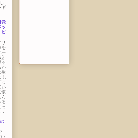
し
ンギ
目覚
ベッ
トビ
ドサ
位を
ベー
起
寝る
っか
の生
まし
ずっ
てい
に慣
あん
きる
なっ
..
 の
7
てい