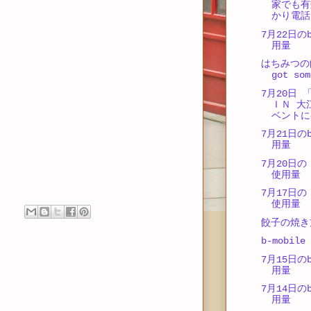
家でも有
かり電話
7月22日のb
用量
はちみつの飴
got som
7月20日 
ＩＮ 大
ベントに
7月21日のb
用量
7月20日の 
使用量
7月17日の 
使用量
餃子の焼き
b-mobil
7月15日のb
用量
7月14日のb
用量