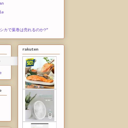
an
le
シカで葉巻は売れるのか?”
rakuten
e
e