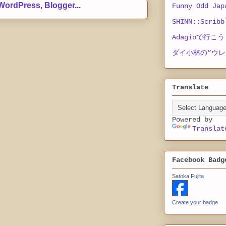
Funny Odd Jap
SHINN::Scribb
Adagioで行こう
ダイ小林の”ウレ
Translate
Powered by
Translat
Facebook Badg
Satoka Fujita
Create your badge