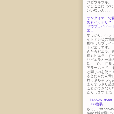
けどウキウキ。 
かしここにはペ
ンいないん...
オンタイマーで
めもバッチリ？
ドでプライベー
エラ
すっかり、ベッ
イドテレビの地
獲得したプライ
トビエラです。 
きたらビエラ、
前もビエラ、す
りビエラと一緒
活。 で。 目覚
アラームって、
と同じのを使っ
るとだんだん音
れてきちゃって
まりすっきり起
ことができなく
たりしますよね.
lenovo G560
HDD換装
さて。 Windows
64bit版が動い