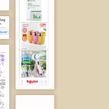
log
n
摩動
公園
って
た
2-
7 ,
uga
動物園
上野
み。
物公
た。
園な
った