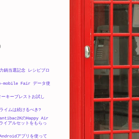
)
力鍋当選記念 レシピブロ
-mobile Fair データ使
のターキーブレストお試し
ライムは続けるべき?
tibac2KのHappy Air
yトライアルセットをもらっ
/Androidアプリを使って