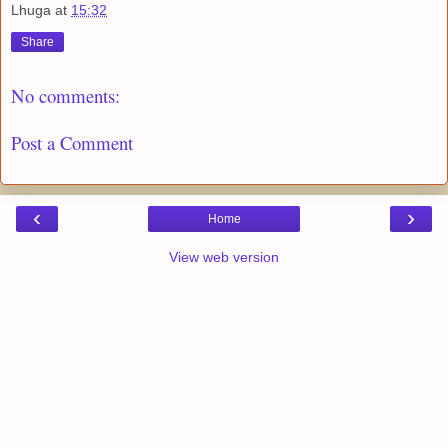
Lhuga
at
15:32
Share
No comments:
Post a Comment
‹
›
Home
View web version