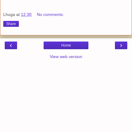
Lhuga
at
12:30
No comments:
Share
‹
›
Home
View web version