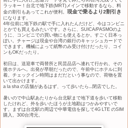
ラッキー！台北で地下鉄(MRT)メインで移動するなら、料
現金で乗るより2割引き
金の割引もあってこれが便利。
になります。
4年位前に地下鉄の駅で手に入れたんだけど、今はコンビニ
とかでも買えるみたいです。さらに、SUICA/PASMOのよ
うに、コンビニでの買い物にも使えるとか。すごく日本っ
ぽい。チャージは現金や台湾の銀行のキャッシュカードで
できます。機械によって紙幣のみ受け付けだったり、コイ
ンもOKだったり。
初日は、送迎車で両替所と民芸品店へ連れて行かれ、その
後ホテルへ。出発が早朝だったので、午前中にホテルに到
着。チェックイン時間はまだだという事なので、荷物を置
いて出かけます。
a la sha の店舗があるはず、って歩いたら...閉店でした。
暑いので中山駅あたりから台北駅まで地下道を歩いて移動
したけれど、外を歩いたほうが土地勘はつかみやすいで
す。まずは台北駅の周辺で中華電信を探して4G LTE のSIM
購入。300台湾元。