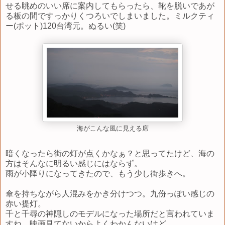
せる眺めのいい席に案内してもらったら、靴を脱いであが
る板の間ですっかりくつろいでしまいました。ミルクティ
ー(ポット)120台湾元。ぬるい(笑)
海がこんな風に見える席
暗くなったら街の灯が点くかなぁ？と思ってたけど、海の
方はそんなに明るい感じにはならず。
雨が小降りになってきたので、もう少し街歩きへ。
傘を持ちながら人混みをかき分けつつ。九份っぽい感じの
赤い提灯。
千と千尋の神隠しのモデルになった場所だと言われていま
すね。映画見てないからよくわかんないけど...