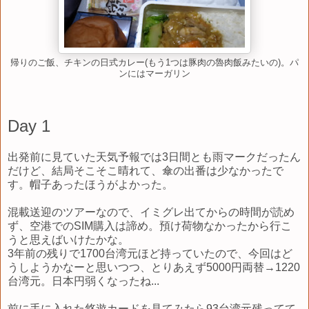
帰りのご飯、チキンの日式カレー(もう1つは豚肉の魯肉飯みたいの)。パ
ンにはマーガリン
Day 1
出発前に見ていた天気予報では3日間とも雨マークだったん
だけど、結局そこそこ晴れて、傘の出番は少なかったで
す。帽子あったほうがよかった。
混載送迎のツアーなので、イミグレ出てからの時間が読め
ず、空港でのSIM購入は諦め。預け荷物なかったから行こ
うと思えばいけたかな。
3年前の残りで1700台湾元ほど持っていたので、今回はど
うしようかなーと思いつつ、とりあえず5000円両替→1220
台湾元。日本円弱くなったね...
前に手に入れた悠遊カードを見てみたら93台湾元残ってて