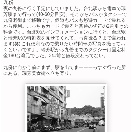
九份
夜の九份に行く予定にしていました。台北駅から電車で瑞
芳駅まで行って(40-60分目安)、そこからバスかタクシーで
九份老街まで移動です。鉄道もバスも悠遊カードで乗れる
から便利。こっちもカードで乗ると普通の切符の2割引きの
料金です。台北駅のインフォメーションに行くと、台北駅
と瑞芳駅の時刻表を見せてくれて、写真撮る？まで言われ
ます(笑) これ便利なので乗りたい時間帯の写真を撮ってお
くといいですよ。瑞芳駅から九份までのタクシーは固定料
金180台湾元でした。3年前と値段変わってない。
九份に向かう前にまず、駅を出てまーーーっすぐ行った所
にある、瑞芳美食街へ立ち寄り。