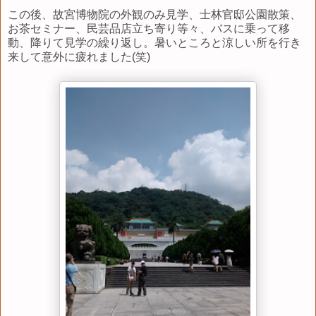
この後、故宮博物院の外観のみ見学、士林官邸公園散策、
お茶セミナー、民芸品店立ち寄り等々、バスに乗って移
動、降りて見学の繰り返し。暑いところと涼しい所を行き
来して意外に疲れました(笑)