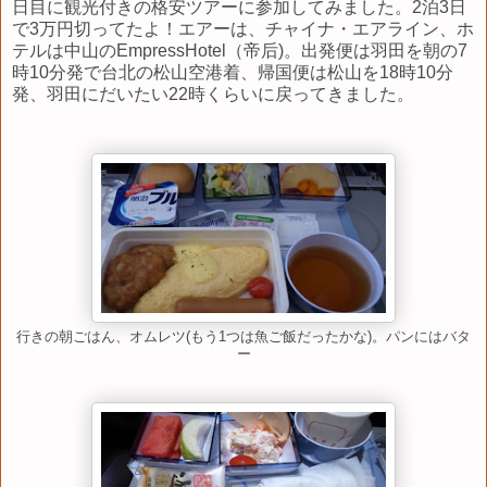
日目に観光付きの格安ツアーに参加してみました。2泊3日
で3万円切ってたよ！エアーは、チャイナ・エアライン、ホ
テルは中山のEmpressHotel（帝后)。出発便は羽田を朝の7
時10分発で台北の松山空港着、帰国便は松山を18時10分
発、羽田にだいたい22時くらいに戻ってきました。
行きの朝ごはん、オムレツ(もう1つは魚ご飯だったかな)。パンにはバタ
ー