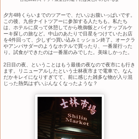
夕方4時くらいまでのツアーで、だいぶお腹いっぱいです。
この後、九份ナイトツアーに参加する人たちも。私たち
は、ホテルに戻って休憩してから晩御飯とパイナップルケ
ーキ探しの旅など。中山のあたりで目星をつけていたお店
を4件回って、少しずつ買い込みミッション終了。オークラ
やアンバサダーのようなホテルで買ったり、一番屋行った
り。試食ができたのは一番屋のみでした。美味しかった。
2日目の夜、ということはもう最後の夜なので夜市にも行き
ます。リニューアルしたという士林夜市まで電車で。なん
だかキレイになりすぎてて、前に感じた雑多な物が入り混
じった熱気はずいぶんなくなったような？