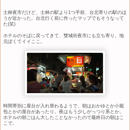
士林夜市だけど、士林の駅より1つ手前、台北寄りの駅のほ
うが近かった。台北行く前に作ったマップでもそうなって
た(笑)
ホテルのそばに戻ってきて、雙城街夜市にも立ち寄り。地
元ぽくてイイここ。
時間帯別に屋台が入れ替わるようで、朝はおかゆとか小籠
包とかの屋台があったり。夜はもう少しがっつり系とか。
ホテルの朝ごはん大したことなかったので最終日の朝はこ
こで。