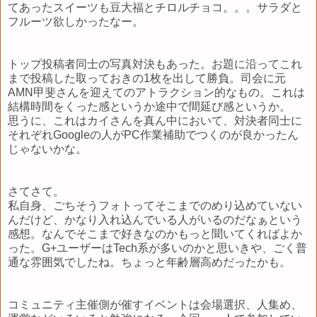
てあったスイーツも豆大福とチロルチョコ。。。サラダと
フルーツ欲しかったなー。
トップ投稿者同士の写真対決もあった。お題に沿ってこれ
まで投稿した取っておきの1枚を出して勝負。司会に元
AMN甲斐さんを迎えてのアトラクション的なもの。これは
結構時間をくった感というか途中で間延び感というか。
思うに、これはカイさんを真ん中において、対決者同士に
それぞれGoogleの人がPC作業補助でつくのが良かったん
じゃないかな。
さてさて。
私自身、ごちそうフォトってそこまでのめり込めていない
んだけど、かなり入れ込んでいる人がいるのだなぁという
感想。なんでそこまで好きなのかもっと聞いてくればよか
った。G+ユーザーはTech系が多いのかと思いきや、ごく普
通な雰囲気でしたね。ちょっと年齢層高めだったかも。
コミュニティ主催側が催すイベントは会場選択、人集め、