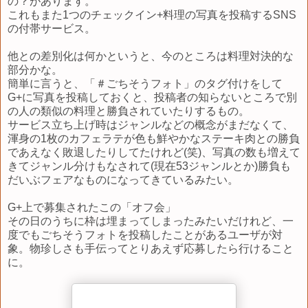
の？があります。
これもまた1つのチェックイン+料理の写真を投稿するSNS
の付帯サービス。
他との差別化は何かというと、今のところは料理対決的な
部分かな。
簡単に言うと、「＃ごちそうフォト」のタグ付けをして
G+に写真を投稿しておくと、投稿者の知らないところで別
の人の類似の料理と勝負されていたりするもの。
サービス立ち上げ時はジャンルなどの概念がまだなくて、
渾身の1枚のカフェラテが色も鮮やかなステーキ肉との勝負
であえなく敗退したりしてたけれど(笑)、写真の数も増えて
きてジャンル分けもなされて(現在53ジャンルとか)勝負も
だいぶフェアなものになってきているみたい。
G+上で募集されたこの「オフ会」
その日のうちに枠は埋まってしまったみたいだけれど、一
度でもごちそうフォトを投稿したことがあるユーザが対
象。物珍しさも手伝ってとりあえず応募したら行けること
に。