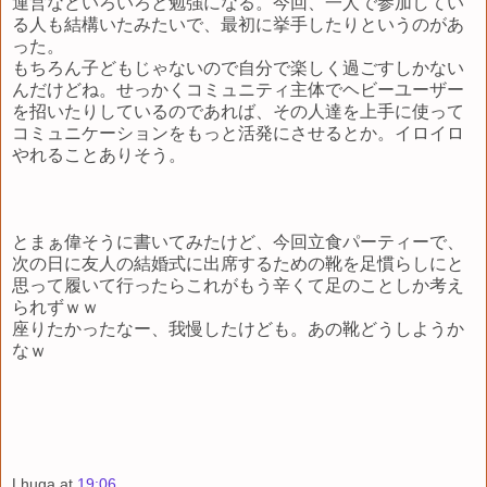
運営などいろいろと勉強になる。今回、一人で参加してい
る人も結構いたみたいで、最初に挙手したりというのがあ
った。
もちろん子どもじゃないので自分で楽しく過ごすしかない
んだけどね。せっかくコミュニティ主体でヘビーユーザー
を招いたりしているのであれば、その人達を上手に使って
コミュニケーションをもっと活発にさせるとか。イロイロ
やれることありそう。
とまぁ偉そうに書いてみたけど、今回立食パーティーで、
次の日に友人の結婚式に出席するための靴を足慣らしにと
思って履いて行ったらこれがもう辛くて足のことしか考え
られずｗｗ
座りたかったなー、我慢したけども。あの靴どうしようか
なｗ
Lhuga
at
19:06