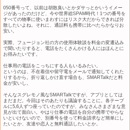
050番号って、以前は胡散臭いとかダサっとかいうイメー
ジがあったのだけど、今や世界総SPAM時代！1つの番号を
すべての物事に使いまわすにはリスク大だからできれば分
散したいよね。それに、通話料も携帯に比べたらかなりお
安い。
実際、フュージョン社の方の使用体験談を料金の変遷込み
で聞いたりすると、電話をたくさんかける人にはほんとに
お得みたいです。
仕事用の電話をこっちにする人もいるみたい。
というのは、不在着信や留守電をメールで通知してくれた
りするから。折り返しかけ直す場合も、SMARTalkだと料
金が安いし。
そんなスグレモノ風なSMARTalkですが、アプリとしては
まだまだ。今回はそのあたりも議論することに。各テーブ
ルに5,6人ずつ座っていたのですが、みなさんさまざまな意
見が出て面白い。やはり仕事の電話を自分の携帯でやらな
いといけないので、別番号を使って料金請求など簡単にし
たいとか、友達や恋人と無料通話したいとか。