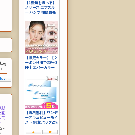
log
n
摩動
公園
って
た
2-
7 ,