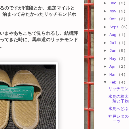
►
Dec
(2)
るのですが(値段とか、追加マイルと
►
Nov
(2)
で、泊まってみたかったリッチモンドホ
►
Oct
(3)
►
Sept
(6)
いまやあちこちで見られるし、結構評
►
Aug
(1)
ってきた時に、馬車道のリッチモンド
►
Jul
(1)
。
►
Jun
(5)
►
May
(3)
►
Apr
(2)
►
Mar
(4)
▼
Feb
(4)
リッチモン
氷見の柿太
験と干物
氷見へどぶ
神戸レタス
ーツ