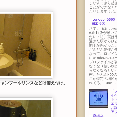
まりすっきり起
ことができなく
たりしますよね.
lenovo G560
HDD換装
さて。 Windows
64bit版が動い
たレノ坊、実は
過ぎた頃からひ
調子が悪かった
だんだん動作が
なって、ログイ
にWindowsのユ
プロファイルが
なくなり使い物
らなくなるとい
態。たぶんHDD
こか特定の場所
シャンプーやリンスなどは備え付け。
れてる。 One..
「
イ
ト
エ
お
ア
ー座談会