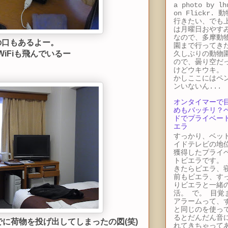
a photo by lh
on Flickr. 
行きたい、でも
は月曜日おやす
なので、多摩動
の口もあるよー。
園まで行ってき
iFiも飛んでいるー
久しぶりの動物
ので、曇り空だ
けどウキウキ。 
かしここにはペ
ンいないん...
オンタイマーで
めもバッチリ？
ドでプライベー
エラ
すっかり、ベッ
イドテレビの地
獲得したプライ
トビエラです。 
きたらビエラ、
前もビエラ、す
りビエラと一緒
活。 で。 目覚
アラームって、
と同じのを使っ
るとだんだん音
に荷物を投げ出してしまったの図(笑)
れてきちゃって