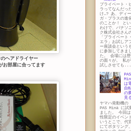
プライベート・
ラってなんだっ
け…? あ、ディ
ガ・プラスの進
のことか！ とい
わけで、パナソ
ク株式会社さん
「プライベート
エラ」お試しア
ー座談会という
に参加してきま
た。 会場には歴
けのヘアドライヤー
の面々が。 私が
がお部屋に合ってます
試しさせても..
PAS
Min
は
自
の
見
ヤマハ発動機
PAS Minä に
ました。 今回は
性限定のイベン
いうとこで、代
にてポタリング