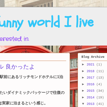
nny world I live
erested in.
Blog Archive
►
2021
(1)
ル 良かったよ
►
2018
(11)
駅前にあるリッチモンドホテルに1泊
►
2017
(13)
►
2016
(4)
►
2015
(34)
いたいダイナミックパッケージで往復の
►
2014
(19)
は実家に泊まるという感じ。
▼
2013
(41)