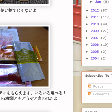
►
Jan
(8)
►
は使い捨てじゃないよ
2012
(87)
►
2011
(117)
►
2010
(49)
►
2009
(27)
►
2007
(2)
►
2006
(19)
►
2005
(2)
►
2004
(2)
Subscribe To 
Posts
ティをもらえます。いろいろ選べる！
Comments
ト2種類ともどうぞと言われたよ