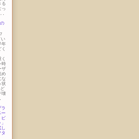
きる
なっ
..
 の
7
てい
半年
どく
。
重く
ン時
ーザ
読め
にな
う状
のど
が壊
.
プラ
ベー
・ビ
ラ」
試し
フタ