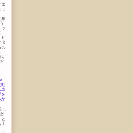
ビエ
たっ
ー
化形
う
ニッ
の
・ビ
フタ
もの
し
代
お
.
a
電動
転車
夢を
るか
の
試乗し
女
トと
官山
。