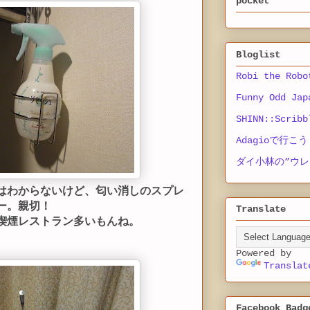
pocket
Bloglist
Robi the Robo
Funny Odd Jap
SHINN::Scribb
Adagioで行こう
ダイ小林の”ウレ
はわからないけど、匂い消しのスプレ
ー。親切！
Translate
喫煙レストラン多いもんね。
Powered by
Translat
Facebook Badg