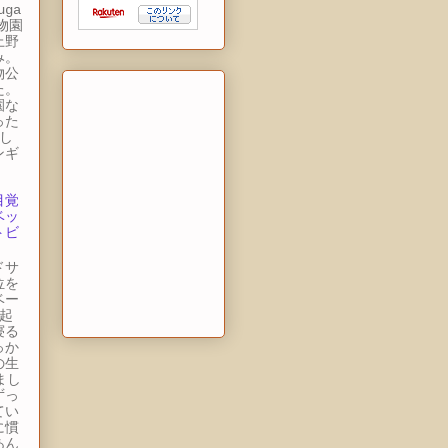
uga
動物園
上野
み。
物公
た。
園な
った
し
ンギ
目覚
ベッ
トビ
ドサ
位を
ベー
起
寝る
っか
の生
まし
ずっ
てい
に慣
あん