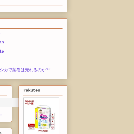
t
an
le
シカで葉巻は売れるのか?”
rakuten
e
e