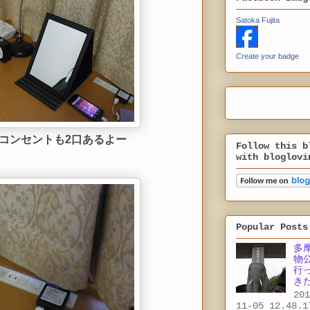
Satoka Fujita
Create your badge
コンセントも2口あるよー
Follow this b
with bloglovi
Popular Posts
多
物
行
き
201
11-05 12.48.1