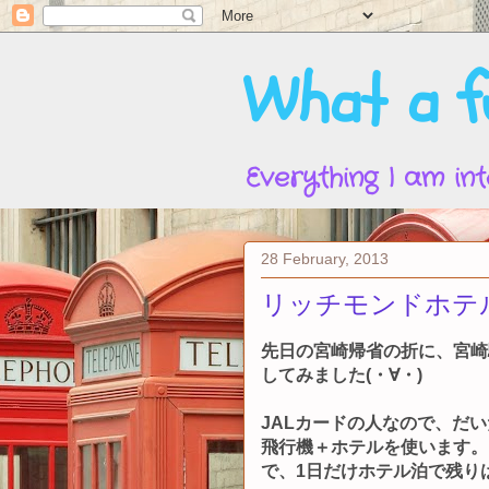
What a fu
Everything I am int
28 February, 2013
リッチモンドホテ
先日の宮崎帰省の折に、宮崎
してみました(・∀・)
JALカードの人なので、だ
飛行機＋ホテルを使います。
で、1日だけホテル泊で残り