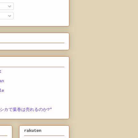
t
an
le
シカで葉巻は売れるのか?”
rakuten