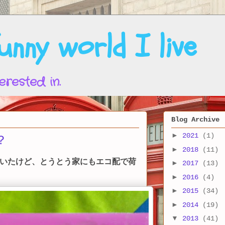
nny world I live
erested in.
Blog Archive
►
2021
(1)
？
►
2018
(11)
いたけど、とうとう家にもエコ配で荷
►
2017
(13)
►
2016
(4)
►
2015
(34)
►
2014
(19)
▼
2013
(41)