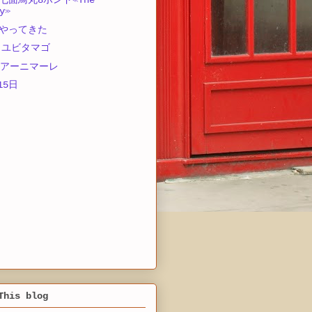
七面鳥丸8ポンド≪The
y≫
やってきた
 ユビタマゴ
 アーニマーレ
15日
This blog