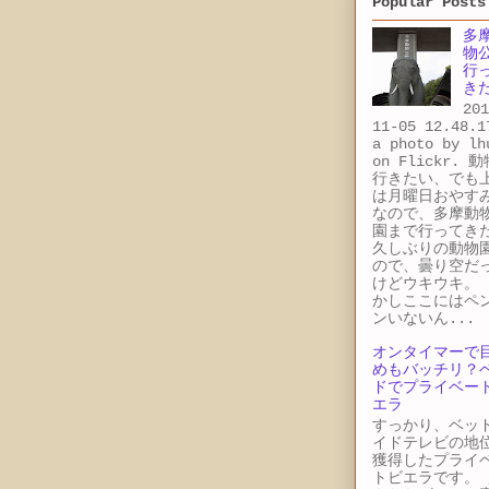
Popular Posts
多
物
行
き
201
11-05 12.48.1
a photo by lh
on Flickr. 
行きたい、でも
は月曜日おやす
なので、多摩動
園まで行ってき
久しぶりの動物
ので、曇り空だ
けどウキウキ。 
かしここにはペ
ンいないん...
オンタイマーで
めもバッチリ？
ドでプライベー
エラ
すっかり、ベッ
イドテレビの地
獲得したプライ
トビエラです。 