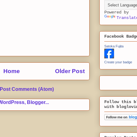
Powered by
Translat
Facebook Badg
Satoka Fujita
Create your badge
Home
Older Post
Post Comments (Atom)
Follow this b
with bloglovi