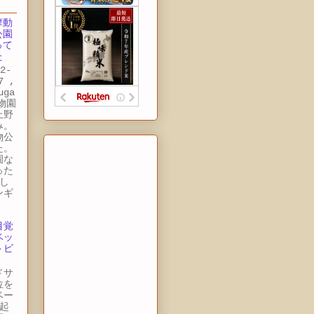
摩動
公園
って
た
2-
7 ,
uga
動物園
上野
み。
物公
た。
園な
った
し
ンギ
目覚
ベッ
トビ
ドサ
位を
ベー
起