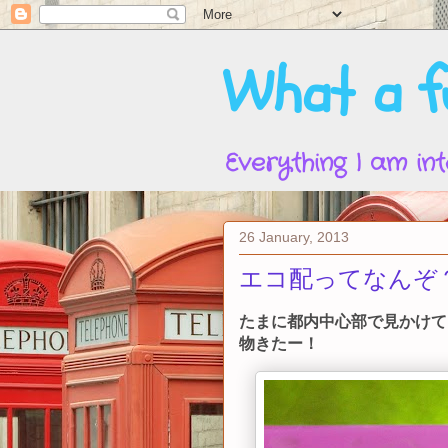
What a fu
Everything I am int
26 January, 2013
エコ配ってなんぞ
たまに都内中心部で見かけて
物きたー！