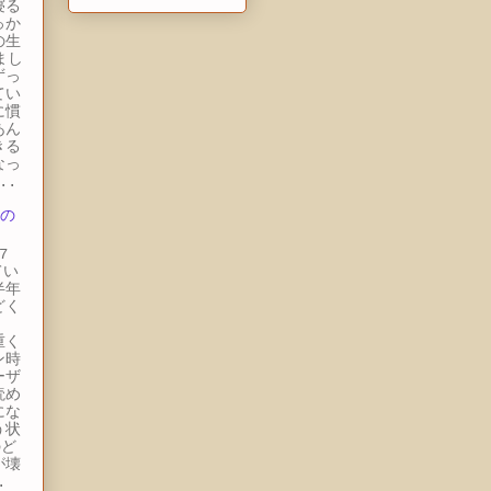
寝る
っか
の生
まし
ずっ
てい
に慣
あん
きる
なっ
..
 の
7
てい
半年
どく
。
重く
ン時
ーザ
読め
にな
う状
のど
が壊
.