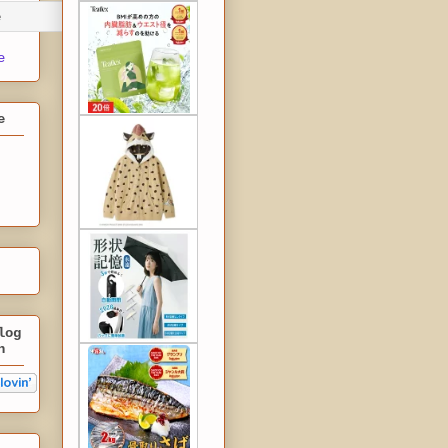
e
e
log
n