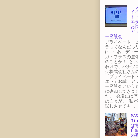
「
イ
ト
エ
お
ア
ー座談会
プライベート・
ラってなんだっ
け…? あ、ディ
ガ・プラスの進
のことか！ とい
わけで、パナソ
ク株式会社さん
「プライベート
エラ」お試しア
ー座談会という
に参加してきま
た。 会場には歴
の面々が。 私が
試しさせても..
PAS
Min
は
自
の