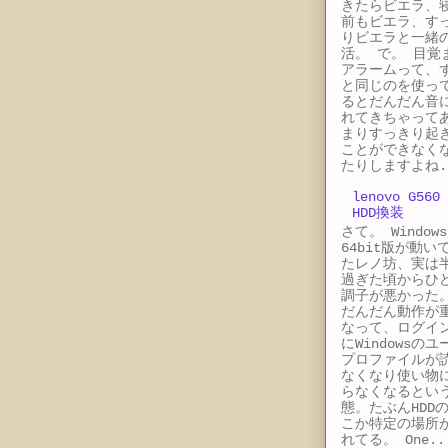
きたらビエラ、
前もビエラ、す
りビエラと一緒
活。 で。 目覚
アラームって、
と同じのを使っ
るとだんだん音
れてきちゃって
まりすっきり起
ことができなく
たりしますよね.
lenovo G560
HDD換装
さて。 Windows
64bit版が動い
たレノ坊、実は
過ぎた頃からひ
調子が悪かった
だんだん動作が
なって、ログイ
にWindowsのユ
プロファイルが
なくなり使い物
らなくなるとい
態。たぶんHDD
こか特定の場所
れてる。 One..