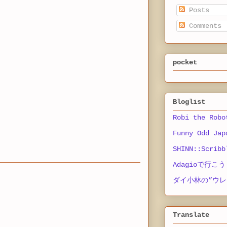
Posts
Comments
pocket
Bloglist
Robi the Robo
Funny Odd Jap
SHINN::Scribb
Adagioで行こう
ダイ小林の”ウレ
Translate