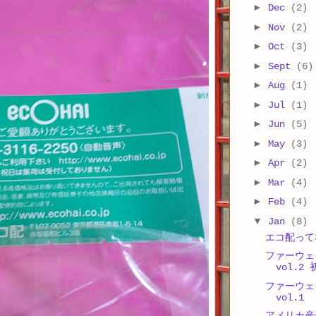
►
Dec
(2)
►
Nov
(2)
►
Oct
(3)
►
Sept
(6)
►
Aug
(1)
►
Jul
(1)
►
Jun
(5)
►
May
(3)
►
Apr
(2)
►
Mar
(4)
►
Feb
(4)
▼
Jan
(8)
エコ配って
ファーウェイ
vol.
ファーウェイ
vol.1