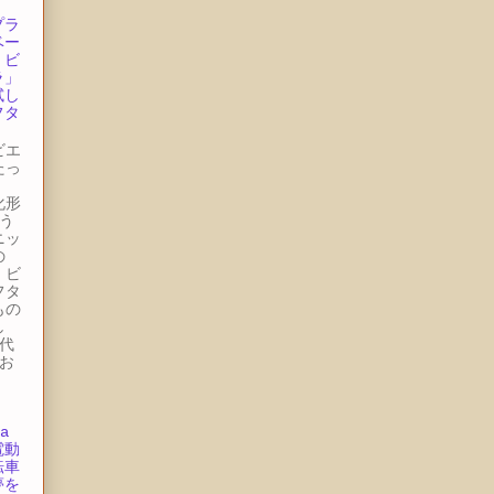
プラ
ベー
・ビ
ラ」
試し
フタ
ビエ
たっ
ー
化形
う
ニッ
の
・ビ
フタ
もの
し
代
お
.
a
電動
転車
夢を