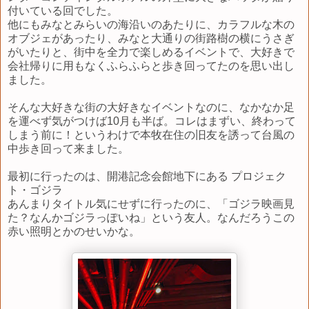
付いている回でした。
他にもみなとみらいの海沿いのあたりに、カラフルな木の
オブジェがあったり、みなと大通りの街路樹の横にうさぎ
がいたりと、街中を全力で楽しめるイベントで、大好きで
会社帰りに用もなくふらふらと歩き回ってたのを思い出し
ました。
そんな大好きな街の大好きなイベントなのに、なかなか足
を運べず気がつけば10月も半ば。コレはまずい、終わって
しまう前に！というわけで本牧在住の旧友を誘って台風の
中歩き回って来ました。
最初に行ったのは、開港記念会館地下にある プロジェク
ト・ゴジラ
あんまりタイトル気にせずに行ったのに、「ゴジラ映画見
た？なんかゴジラっぽいね」という友人。なんだろうこの
赤い照明とかのせいかな。