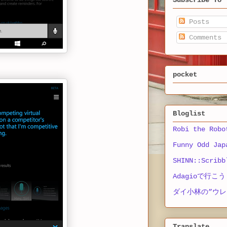
Subscribe To 
Posts
Comments
pocket
Bloglist
Robi the Robo
Funny Odd Jap
SHINN::Scribb
Adagioで行こう
ダイ小林の”ウレ
Translate