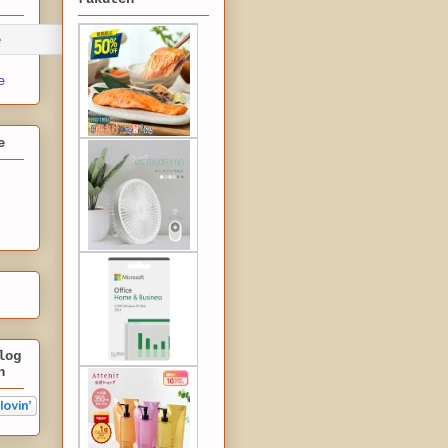
e
e
log
n