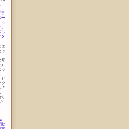
.
プラ
ベー
・ビ
ラ」
試し
フタ
ビエ
たっ
ー
化形
う
ニッ
の
・ビ
フタ
もの
し
代
お
.
a
電動
転車