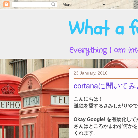
What a fu
Everything I am int
23 January, 2016
cortanaに聞いて
こんにちは！
孤独を愛するさみしがりやで
Okay Google! を有
さんはところかまわず何かを
くれます。