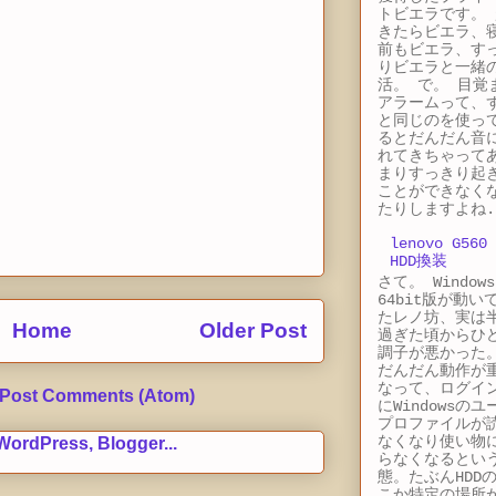
トビエラです。 
きたらビエラ、
前もビエラ、す
りビエラと一緒
活。 で。 目覚
アラームって、
と同じのを使っ
るとだんだん音
れてきちゃって
まりすっきり起
ことができなく
たりしますよね.
lenovo G560
HDD換装
さて。 Windows
64bit版が動い
たレノ坊、実は
Home
Older Post
過ぎた頃からひ
調子が悪かった
だんだん動作が
なって、ログイ
Post Comments (Atom)
にWindowsのユ
プロファイルが
なくなり使い物
らなくなるとい
態。たぶんHDD
こか特定の場所