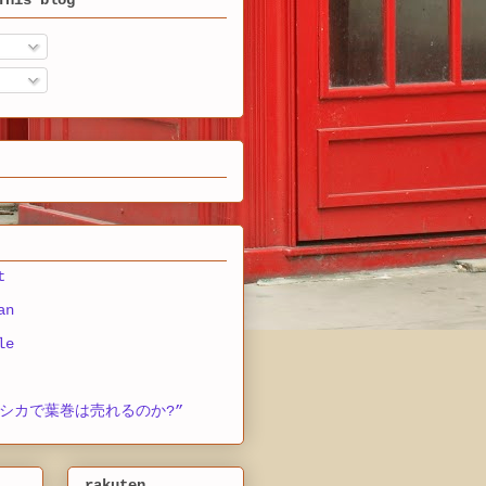
This blog
t
an
le
シカで葉巻は売れるのか?”
rakuten