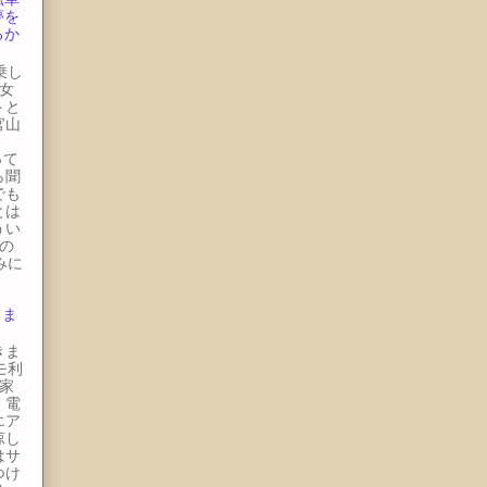
夢を
るか
の
試乗し
女
トと
官山
。
って
ら聞
でも
とは
うい
の
みに
てま
きま
モ利
家
、電
エア
涼し
はサ
つけ