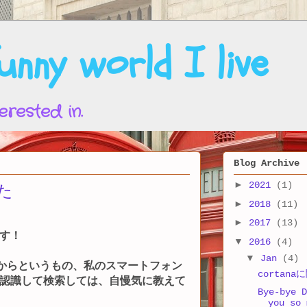
nny world I live
erested in.
Blog Archive
►
2021
(1)
みた
►
2018
(11)
►
2017
(13)
す！
▼
2016
(4)
▼
Jan
(4)
効化してからというもの、私のスマートフォン
cortan
認識して検索しては、自慢気に教えて
Bye-bye D
you so 