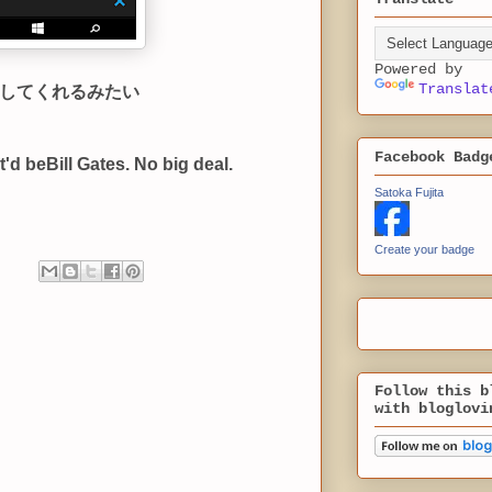
Powered by
Translat
してくれるみたい
Facebook Badg
'd beBill Gates. No big deal.
Satoka Fujita
Create your badge
Follow this b
with bloglovi