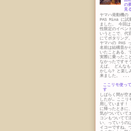
の
見
ヤマハ発動機
PAS Minä に
ました。 今回は
性限定のイベン
いうとこで、代
にてポタリング
ヤマハの PAS 
名前は結構昔か
いたことある、
実際に乗ったこ
なかったですそ
えば。 どんなも
かしら? と楽し
来ました。 ...
ここリモ使っ
す
しばらく間が空
したが… ここリ
用しています！ 
に帰ったときに
気がついていて
コンもついてて
い、っていうの
イコーですね。