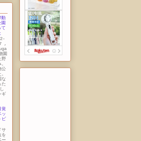
摩動
公園
って
た
2-
7 ,
uga
動物園
上野
み。
物公
た。
園な
った
し
ンギ
目覚
ベッ
トビ
ドサ
位を
ベー