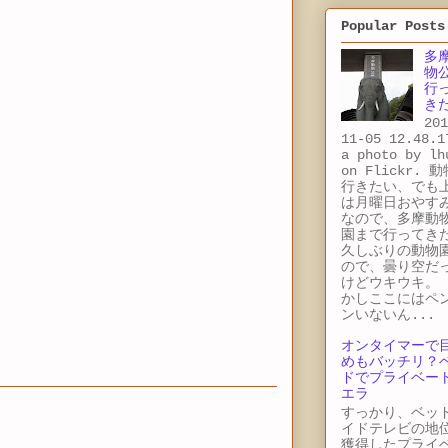
Popular Posts
多
物
行
き
201
11-05 12.48.1
a photo by lh
on Flickr. 
行きたい、でも
は月曜日おやす
なので、多摩動
園まで行ってき
久しぶりの動物
ので、曇り空だ
けどウキウキ。 
かしここにはペ
ンいないん...
オンタイマーで
めもバッチリ？
ドでプライベー
エラ
すっかり、ベッ
イドテレビの地
獲得したプライ