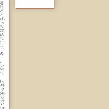
起
寝る
っか
の生
まし
ずっ
てい
に慣
あん
きる
なっ
..
 の
7
てい
半年
どく
。
重く
ン時
ーザ
読め
にな
う状
のど
が壊