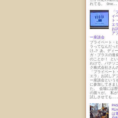
れてる。 One..
「
イ
ト
エ
お
ア
ー座談会
プライベート・
ラってなんだっ
け…? あ、ディ
ガ・プラスの進
のことか！ とい
わけで、パナソ
ク株式会社さん
「プライベート
エラ」お試しア
ー座談会という
に参加してきま
た。 会場には歴
の面々が。 私が
試しさせても..
PAS
Min
は
自