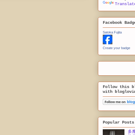
Translat
Facebook Badg
Satoka Fujita
Create your badge
Follow this b
with bloglovi
Popular Posts
多