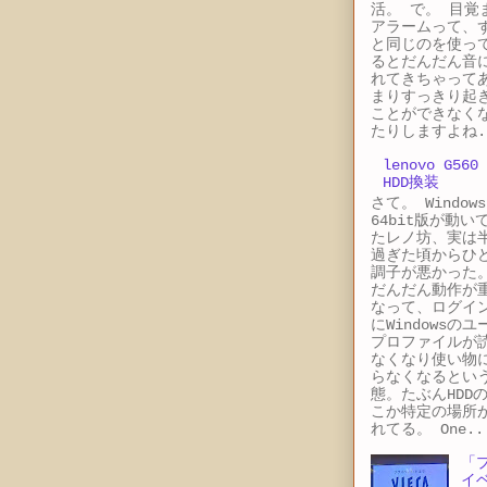
活。 で。 目覚
アラームって、
と同じのを使っ
るとだんだん音
れてきちゃって
まりすっきり起
ことができなく
たりしますよね.
lenovo G560
HDD換装
さて。 Windows
64bit版が動い
たレノ坊、実は
過ぎた頃からひ
調子が悪かった
だんだん動作が
なって、ログイ
にWindowsのユ
プロファイルが
なくなり使い物
らなくなるとい
態。たぶんHDD
こか特定の場所
れてる。 One..
「
イ