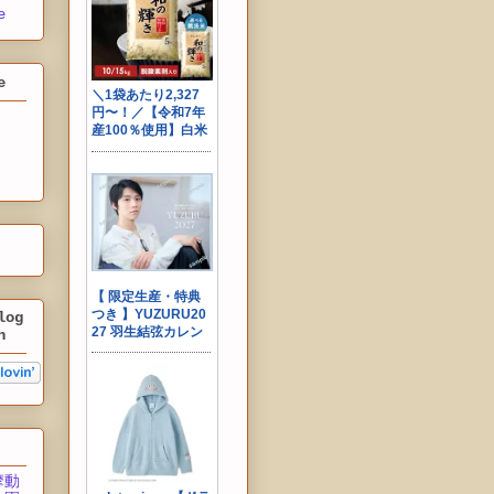
e
e
log
n
摩動