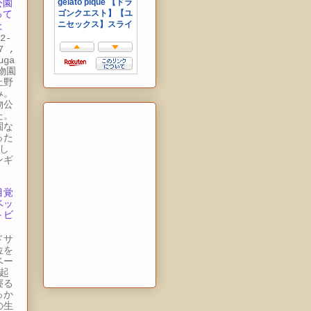
公園
って
た
2-
7 ,
uga
動物園
上野
み。
物公
た。
園な
った
し
ンギ
目覚
ベッ
トビ
ドサ
位を
ベー
起
寝る
っか
の生