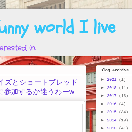
nny world I live
erested in.
Blog Archive
►
2021
(1)
イズとショートブレッド
►
2018
(11)
に参加するか迷うわーw
►
2017
(13)
►
2016
(4)
►
2015
(34)
►
2014
(19)
►
2013
(41)