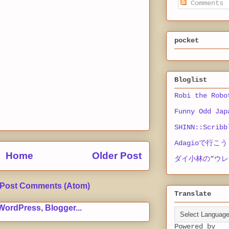
Comments
pocket
Bloglist
Robi the Robo
Funny Odd Jap
SHINN::Scribb
Adagioで行こう
Home
Older Post
ダイ小林の”ウレ
Post Comments (Atom)
Translate
Powered by