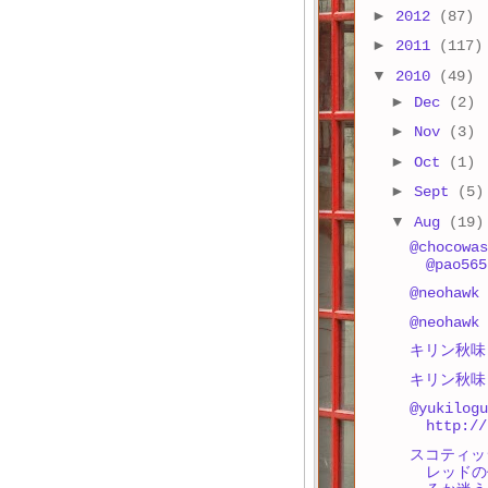
►
2012
(87)
►
2011
(117)
▼
2010
(49)
►
Dec
(2)
►
Nov
(3)
►
Oct
(1)
►
Sept
(5)
▼
Aug
(19)
@chocowas
@pao565
@neoha
@neohaw
キリン秋味
キリン秋味
@yukilo
http://
スコティッ
レッドの