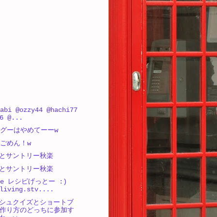
abi @ozzy44 @hachi77
6 @...
wk グーはやめてーーw
k ごめん！w
とサントリー秋楽
とサントリー秋楽
gue レシピげっとー :)
living.stv....
シュクイズとショートブ
作り方のどっちに参加す