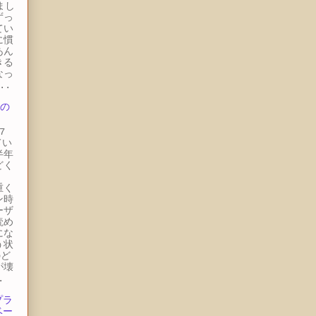
まし
ずっ
てい
に慣
あん
きる
なっ
..
 の
7
てい
半年
どく
。
重く
ン時
ーザ
読め
にな
う状
のど
が壊
.
プラ
ベー