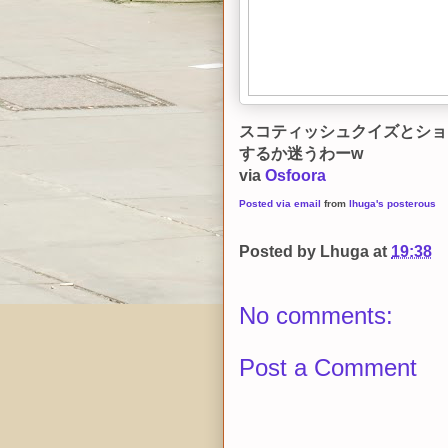
スコティッシュクイズとショ
するか迷うわーw
via
Osfoora
Posted via email
from
lhuga's posterous
Posted by
Lhuga
at
19:38
No comments:
Post a Comment