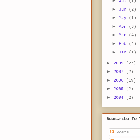
►
Jul
(1)
►
Jun
(2)
►
May
(1)
►
Apr
(6)
►
Mar
(4)
►
Feb
(4)
►
Jan
(1)
►
2009
(27)
►
2007
(2)
►
2006
(19)
►
2005
(2)
►
2004
(2)
Subscribe To 
Posts