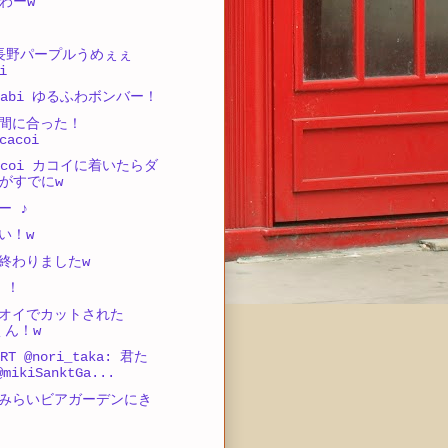
わーw
i 長野パープルうめぇぇ
i
wasabi ゆるふわボンバー！
間に合った！
cacoi
acacoi カコイに着いたらダ
がすでにw
ー ♪
い！w
終わりましたw
 ！
オイでカットされた
 くん！w
T @nori_taka: 君た
mikiSanktGa...
みらいビアガーデンにき