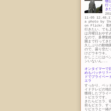
物
行
き
201
11-05 12.48.1
a photo by lh
on Flickr. 
行きたい、でも
は月曜日おやす
なので、多摩動
園まで行ってき
久しぶりの動物
ので、曇り空だ
けどウキウキ。 
かしここにはペ
ンいないん...
オンタイマーで
めもバッチリ？
ドでプライベー
エラ
すっかり、ベッ
イドテレビの地
獲得したプライ
トビエラです。 
きたらビエラ、
前もビエラ、す
りビエラと一緒