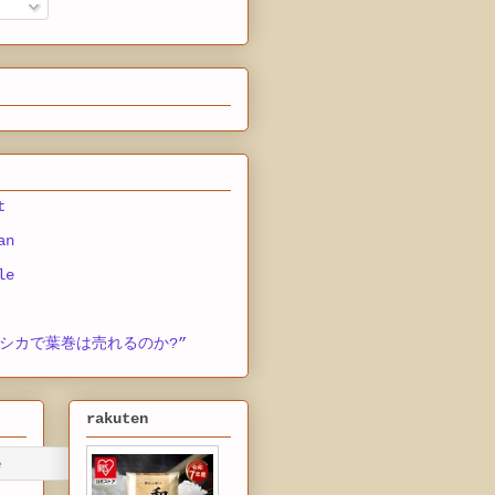
t
an
le
シカで葉巻は売れるのか?”
rakuten