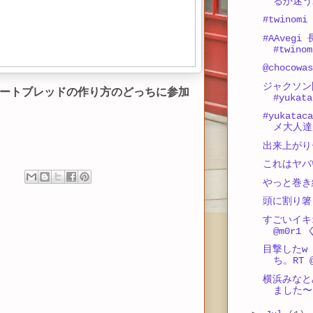
るか迷う
#twinomi
#AAveg
#twinom
@choco
ジャクソン
ートブレッドの作り方のどっちに参加
#yukata
#yukat
メ大人達
出来上がり
これはヤバ
やっと巻き
頭に割り箸
すごいイキ
@m0r1
目撃したw R
ち。RT @
横浜みなと
ました〜