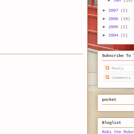
Jan
(13)
►
2007
(2)
►
2006
(19)
►
2005
(2)
►
2004
(2)
Subscribe To 
Posts
Comments
pocket
Bloglist
Robi the Robo