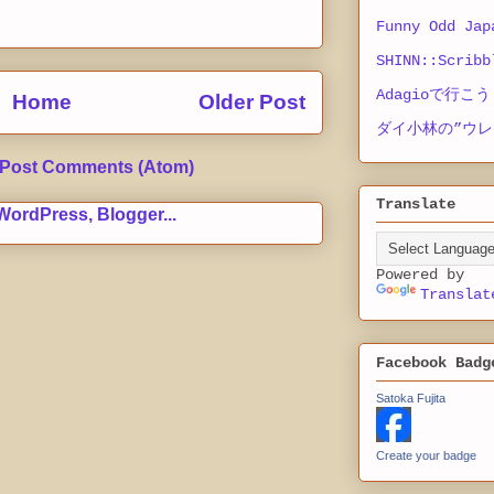
Funny Odd Jap
SHINN::Scribb
Adagioで行こう
Home
Older Post
ダイ小林の”ウレ
Post Comments (Atom)
Translate
Powered by
Translat
Facebook Badg
Satoka Fujita
Create your badge