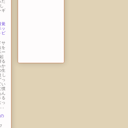
った
し
ンギ
目覚
ベッ
トビ
ドサ
位を
ベー
起
寝る
っか
の生
まし
ずっ
てい
に慣
あん
きる
なっ
..
 の
7