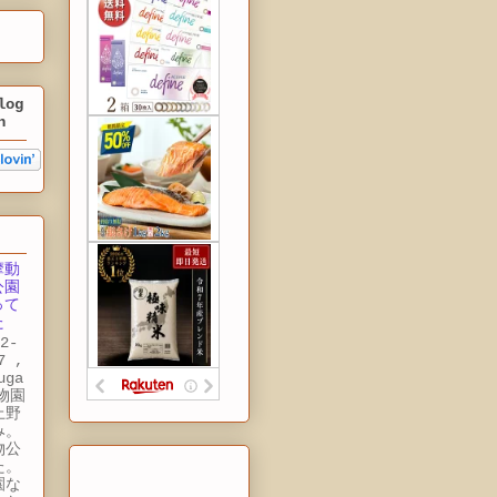
log
n
摩動
公園
って
た
2-
7 ,
uga
動物園
上野
み。
物公
た。
園な