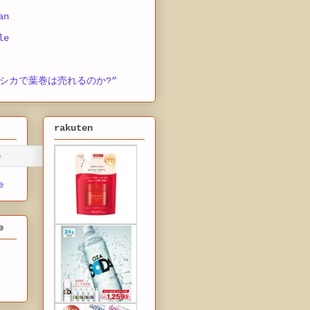
an
le
シカで葉巻は売れるのか?”
rakuten
e
e