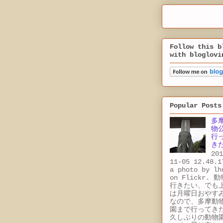
Follow this b
with bloglovi
Popular Posts
多
物
行
き
201
11-05 12.48.1
a photo by lh
on Flickr. 
行きたい、でも
は月曜日おやす
なので、多摩動
園まで行ってき
久しぶりの動物