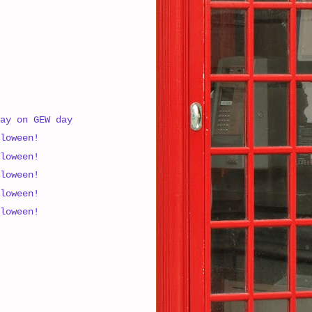
ay on GEW day
loween!
loween!
loween!
loween!
loween!