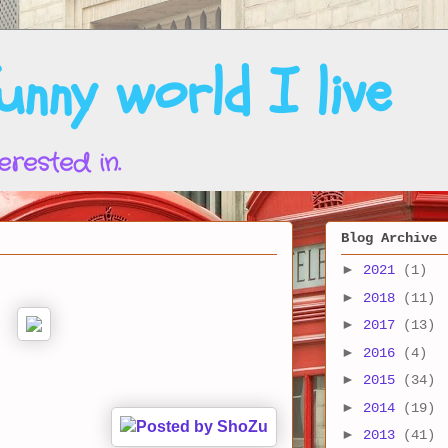
nny world I live
erested in.
Blog Archive
►
2021
(1)
►
2018
(11)
►
2017
(13)
►
2016
(4)
►
2015
(34)
►
2014
(19)
►
2013
(41)