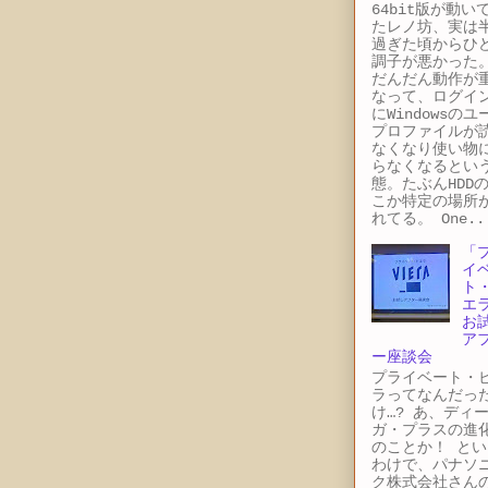
64bit版が動い
たレノ坊、実は
過ぎた頃からひ
調子が悪かった
だんだん動作が
なって、ログイ
にWindowsのユ
プロファイルが
なくなり使い物
らなくなるとい
態。たぶんHDD
こか特定の場所
れてる。 One..
「
イ
ト
エ
お
ア
ー座談会
プライベート・
ラってなんだっ
け…? あ、ディ
ガ・プラスの進
のことか！ とい
わけで、パナソ
ク株式会社さん