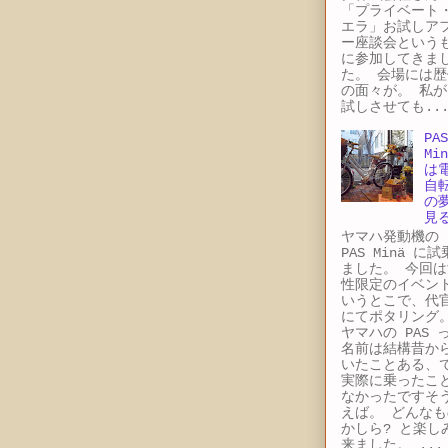
「プライベート
エラ」お試しア
ー座談会という
に参加してきま
た。 会場には歴
の面々が。 私が
試しさせても..
PAS
Min
は
自
の
見
ヤマハ発動機
PAS Minä に
ました。 今回は
性限定のイベン
いうとこで、代
にてポタリング
ヤマハの PAS 
名前は結構昔か
いたことある、
実際に乗ったこ
なかったですそ
えば。 どんなも
かしら? と楽し
来ました。 ...