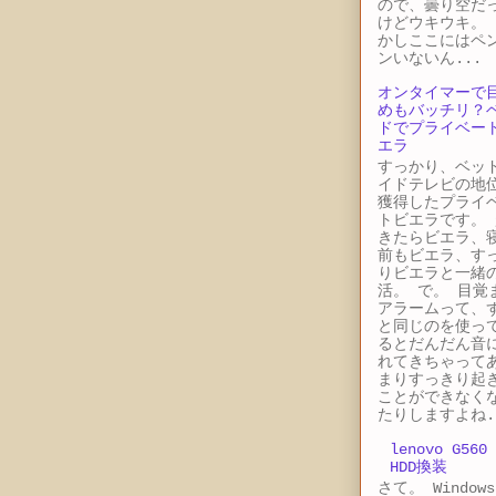
ので、曇り空だ
けどウキウキ。 
かしここにはペ
ンいないん...
オンタイマーで
めもバッチリ？
ドでプライベー
エラ
すっかり、ベッ
イドテレビの地
獲得したプライ
トビエラです。 
きたらビエラ、
前もビエラ、す
りビエラと一緒
活。 で。 目覚
アラームって、
と同じのを使っ
るとだんだん音
れてきちゃって
まりすっきり起
ことができなく
たりしますよね.
lenovo G560
HDD換装
さて。 Windows