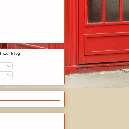
This blog
t