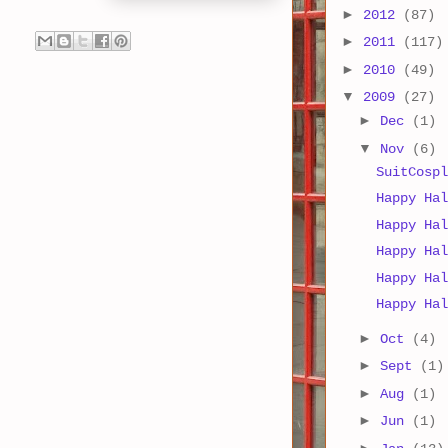
►
2012
(87)
►
2011
(117)
►
2010
(49)
▼
2009
(27)
►
Dec
(1)
▼
Nov
(6)
SuitCospl
Happy Hal
Happy Hal
Happy Hal
Happy Hal
Happy Hal
►
Oct
(4)
►
Sept
(1)
►
Aug
(1)
►
Jun
(1)
►