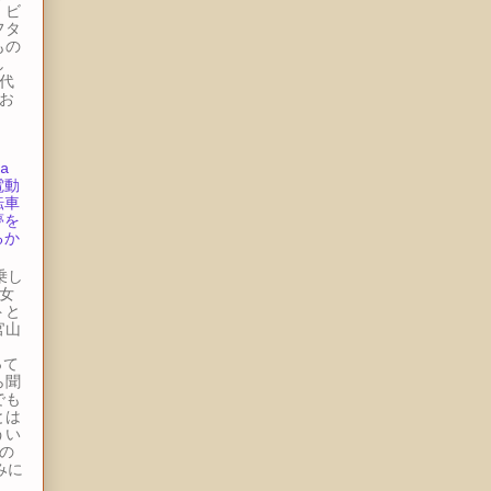
・ビ
フタ
もの
し
代
お
.
a
電動
転車
夢を
るか
の
試乗し
女
トと
官山
。
って
ら聞
でも
とは
うい
の
みに