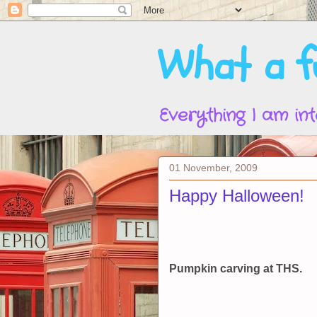
What a fu
Everything I am int
01 November, 2009
Happy Halloween!
Pumpkin carving at THS.