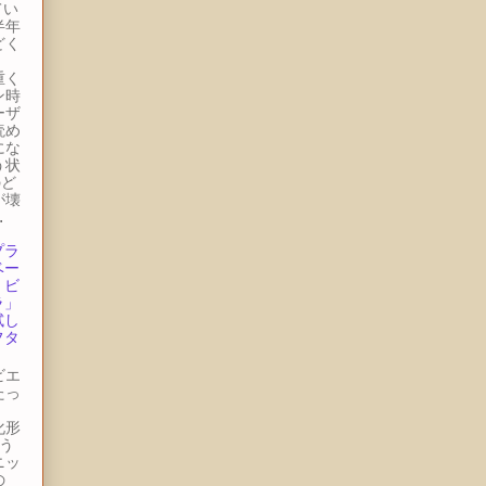
てい
半年
どく
。
重く
ン時
ーザ
読め
にな
う状
のど
が壊
.
プラ
ベー
・ビ
ラ」
試し
フタ
ビエ
たっ
ー
化形
う
ニッ
の